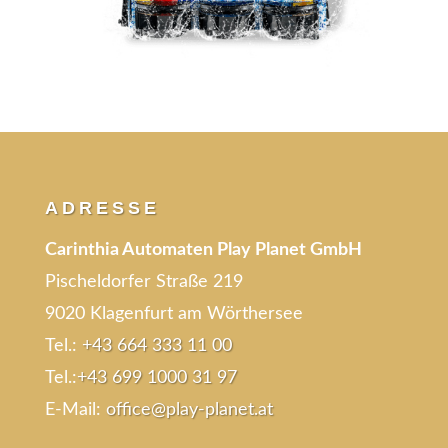
ADRESSE
Carinthia Automaten Play Planet GmbH
Pischeldorfer Straße 219
9020
Klagenfurt am Wörthersee
Tel.:
+43 664 333 11 00
Tel.:
+43 699 1000 31 97
E-Mail:
office@play-planet.at